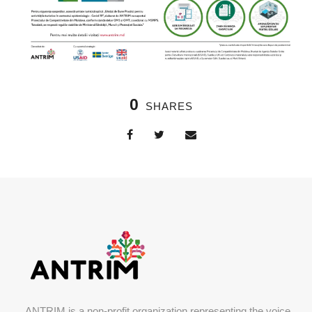
0
SHARES
ANTRIM is a non-profit organization representing the voice