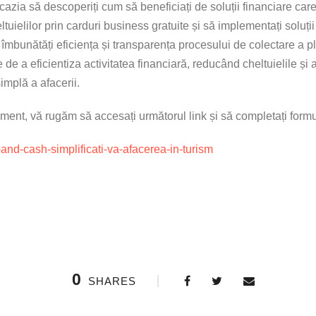
ocazia să descoperiți cum să beneficiați de soluții financiare car
ltuielilor prin carduri business gratuite și să implementați soluț
 îmbunătăți eficiența și transparența procesului de colectare a plă
 de a eficientiza activitatea financiară, reducând cheltuielile și
implă a afacerii.
iment, vă rugăm să accesați următorul link și să completați formul
and-cash-simplificati-va-afacerea-in-turism
0
SHARES