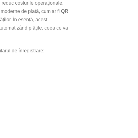
e reduc costurile operaționale,
ii moderne de plată, cum ar fi
QR
ților. În esență, acest
 automatizând plățile, ceea ce va
arul de înregistrare: