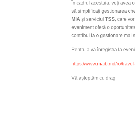
În cadrul acestuia, veți avea 
să simplificați gestionarea che
MIA
și serviciul
TSS
, care vor
eveniment oferă o oportunitate
contribui la o gestionare mai s
Pentru a vă înregistra la even
https://www.maib.md/ro/travel-
Vă așteptăm cu drag!